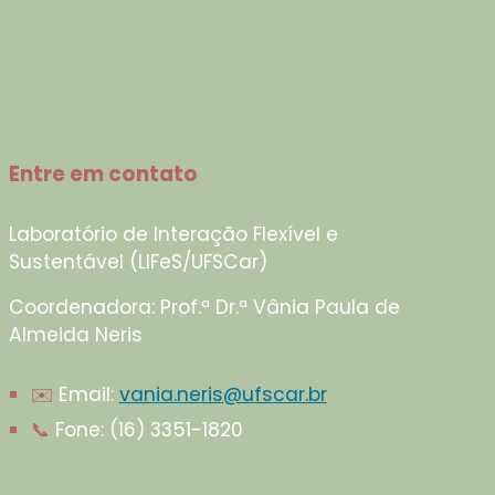
Entre em contato
Laboratório de Interação Flexível e
Sustentável (LIFeS/UFSCar)
Coordenadora: Prof.ª Dr.ª Vânia Paula de
Almeida Neris
✉️
Email:
vania.neris@ufscar.br
📞
Fone
:
(16) 3351-1820