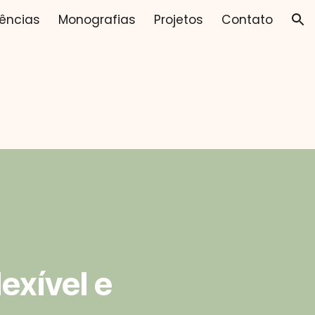
ências
Monografias
Projetos
Contato
ion
exível e