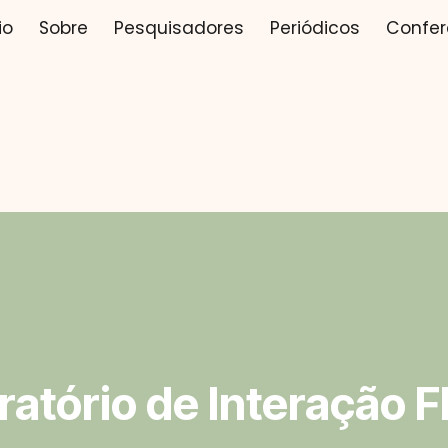
io
Sobre
Pesquisadores
Periódicos
Confer
ip to main content
Skip to navigat
atório de Interação Fl