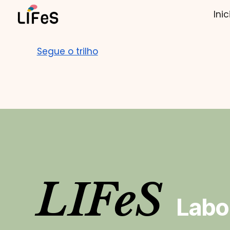
Inic
Sk
Segue o trilho
LIFeS
Labor